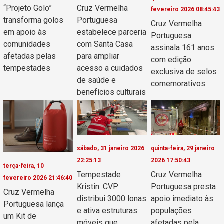
“Projeto Golo”
Cruz Vermelha
fevereiro 2026 08:45:43
transforma golos
Portuguesa
Cruz Vermelha
em apoio às
estabelece parceria
Portuguesa
comunidades
com Santa Casa
assinala 161 anos
afetadas pelas
para ampliar
com edição
tempestades
acesso a cuidados
exclusiva de selos
de saúde e
comemorativos
benefícios culturais
sábado, 31 janeiro 2026
quinta-feira, 29 janeiro
22:25:13
2026 17:50:43
terça-feira, 10
Tempestade
Cruz Vermelha
fevereiro 2026 21:46:40
Kristin: CVP
Portuguesa presta
Cruz Vermelha
distribui 3000 lonas
apoio imediato às
Portuguesa lança
e ativa estruturas
populações
um Kit de
móveis que
afetadas pela